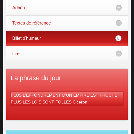
Adhérer
Textes de référence
Billet d'humeur
Lire
La phrase du jour
PLUS L'EFFONDREMENT D'UN EMPIRE EST PROCHE
PLUS LES LOIS SONT FOLLES Cicéron