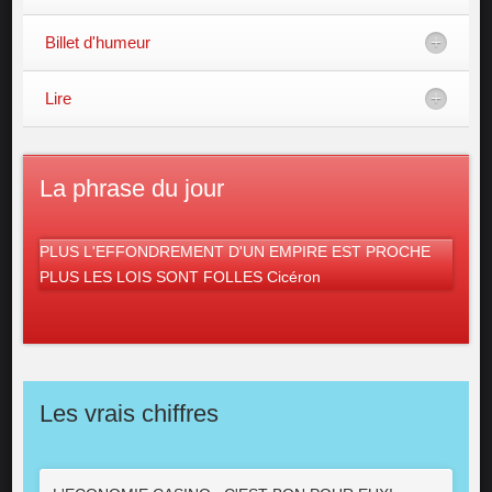
Billet d'humeur
Lire
La phrase du jour
PLUS L'EFFONDREMENT D'UN EMPIRE EST PROCHE
PLUS LES LOIS SONT FOLLES Cicéron
Les vrais chiffres